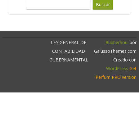
c
B
u
a
s
r
c
a
r
LEY GENERAL DE
RubberSoul
por
CONTABILIDAD
GalussoThemes.com
GUBERNAMENTAL
Creado con
WordPress
Get
Perfum PRO version