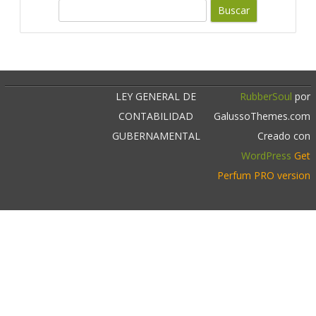
c
B
u
a
s
r
c
a
r
LEY GENERAL DE
RubberSoul
por
CONTABILIDAD
GalussoThemes.com
GUBERNAMENTAL
Creado con
WordPress
Get
Perfum PRO version