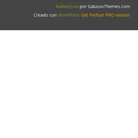
RubberSoul
por GalussoThemes.com
Creado con
WordPress
Get Perfum PRO version