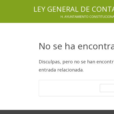
LEY GENERAL DE CON
H. AYUNTAMIENTO CONSTITUCIONAL
No se ha encontr
Disculpas, pero no se han encont
entrada relacionada.
B
u
s
c