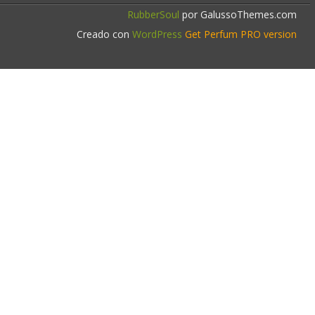
RubberSoul
por GalussoThemes.com
Creado con
WordPress
Get Perfum PRO version