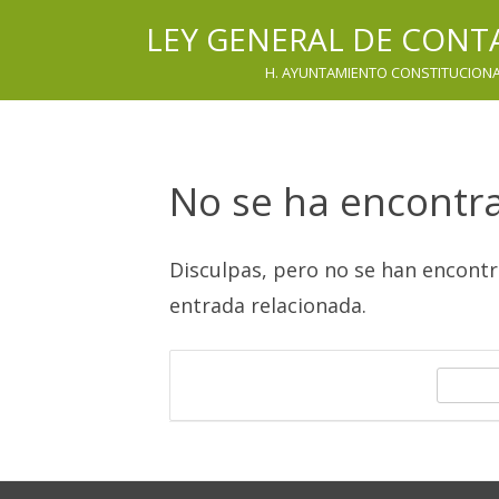
LEY GENERAL DE CON
H. AYUNTAMIENTO CONSTITUCIONAL
No se ha encontr
Disculpas, pero no se han encont
entrada relacionada.
B
u
s
c