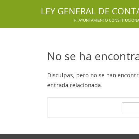
LEY GENERAL DE CON
H. AYUNTAMIENTO CONSTITUCIONAL
No se ha encontr
Disculpas, pero no se han encont
entrada relacionada.
B
u
s
c