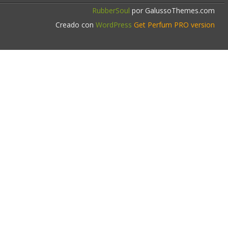
RubberSoul
por GalussoThemes.com
Creado con
WordPress
Get Perfum PRO version