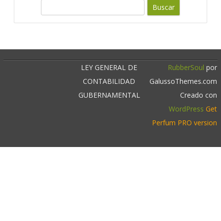
c
B
u
a
s
r
c
a
r
LEY GENERAL DE
RubberSoul
por
CONTABILIDAD
GalussoThemes.com
GUBERNAMENTAL
Creado con
WordPress
Get
Perfum PRO version