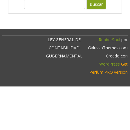
c
B
u
a
s
r
c
a
r
LEY GENERAL DE
RubberSoul
por
CONTABILIDAD
GalussoThemes.com
GUBERNAMENTAL
Creado con
WordPress
Get
Perfum PRO version