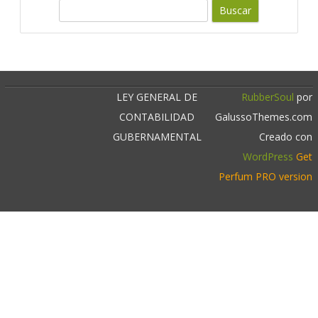
c
B
u
a
s
r
c
a
r
LEY GENERAL DE
RubberSoul
por
CONTABILIDAD
GalussoThemes.com
GUBERNAMENTAL
Creado con
WordPress
Get
Perfum PRO version