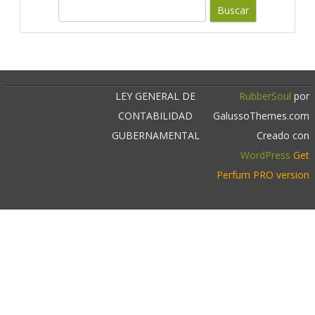
c
B
u
a
s
r
c
a
r
LEY GENERAL DE
RubberSoul
por
CONTABILIDAD
GalussoThemes.com
GUBERNAMENTAL
Creado con
WordPress
Get
Perfum PRO version